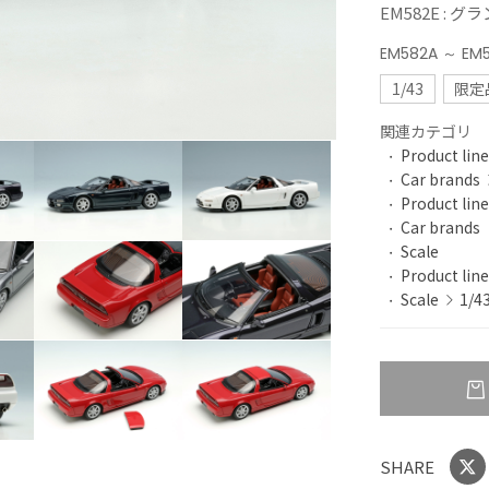
EM582E : 
EM582A ～ EM
1/43
限定
関連カテゴリ
Product line
Car brands
Product line
Car brands
Scale
Product line
Scale
1/4
SHARE