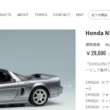
DUCTS
ABOUT
TOPICS
CONTACT
HELP
Honda NS
通常価格
（税
￥28,600
（
『EIDOLO
ーとして製作した
EM582A :
ー)
EM582B : 
EM582C : 
EM582D :