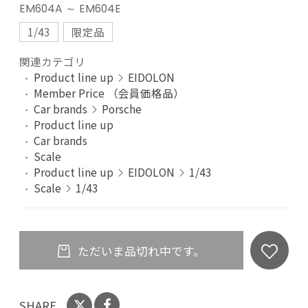
EM604A ～ EM604E
1/43
限定品
関連カテゴリ
Product line up
EIDOLON
Member Price （会員価格品）
Car brands
Porsche
Product line up
Car brands
Scale
Product line up
EIDOLON
1/43
Scale
1/43
ただいま品切れ中です。
SHARE