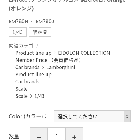
(オレンジ)
EM780H ～ EM780J
1/43
限定品
関連カテゴリ
Product line up
EIDOLON COLLECTION
Member Price （会員価格品）
Car brands
Lamborghini
Product line up
Car brands
Scale
Scale
1/43
Color (カラー)
数量：