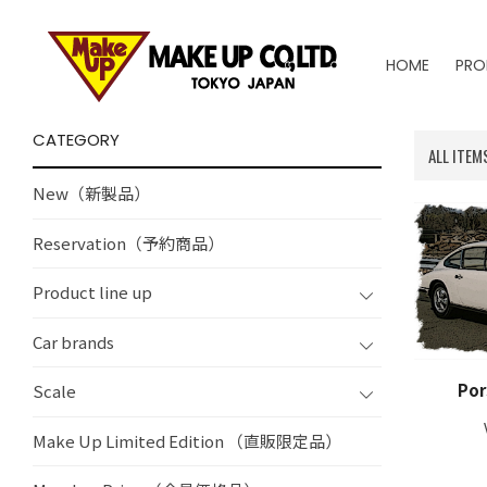
HOME
PRO
CATEGORY
ALL ITEM
New（新製品）
Reservation（予約商品）
Product line up
Car brands
Por
Scale
Make Up Limited Edition （直販限定品）