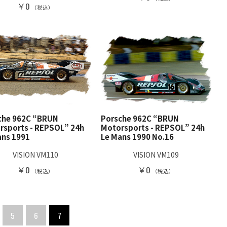
￥0
（税込）
che 962C “BRUN
Porsche 962C “BRUN
rsports - REPSOL” 24h
Motorsports - REPSOL” 24h
ans 1991
Le Mans 1990 No.16
VISION VM110
VISION VM109
￥0
￥0
（税込）
（税込）
5
6
7