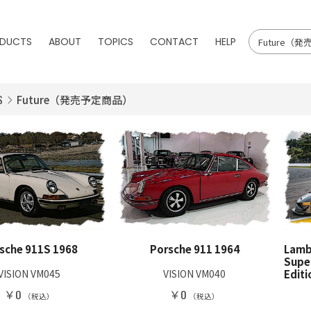
DUCTS
ABOUT
TOPICS
CONTACT
HELP
S
Future（発売予定商品）
sche 911S 1968
Porsche 911 1964
Lamb
Supe
VISION VM045
VISION VM040
Editi
￥0
￥0
（税込）
（税込）