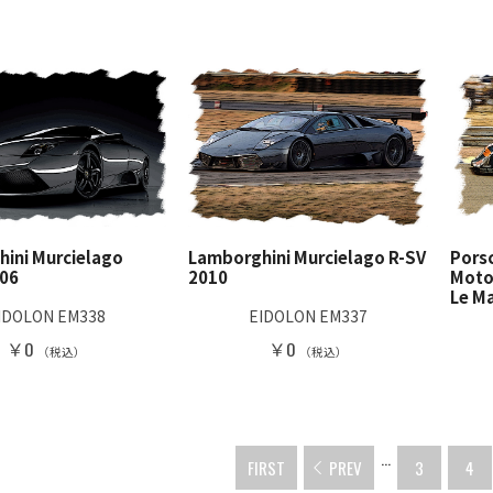
ini Murcielago
Lamborghini Murcielago R-SV
Pors
006
2010
Moto
Le M
IDOLON EM338
EIDOLON EM337
￥0
￥0
（税込）
（税込）
...
FIRST
PREV
3
4