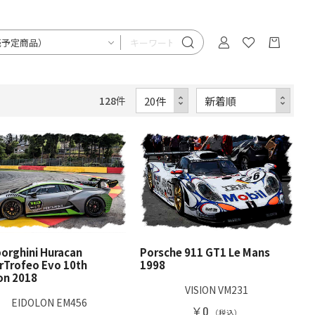
128
件
orghini Huracan
Porsche 911 GT1 Le Mans
rTrofeo Evo 10th
1998
on 2018
VISION VM231
EIDOLON EM456
￥0
（税込）