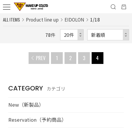
ALL ITEMS
Product line up
EIDOLON
1/18
78
件
PREV
1
2
3
4
CATEGORY
カテゴリ
New（新製品）
Reservation（予約商品）