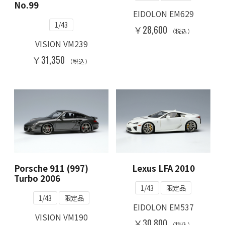
No.99
EIDOLON EM629
1/43
￥28,600
（税込）
VISION VM239
￥31,350
（税込）
Porsche 911 (997)
Lexus LFA 2010
Turbo 2006
1/43
限定品
1/43
限定品
EIDOLON EM537
VISION VM190
￥30,800
（税込）