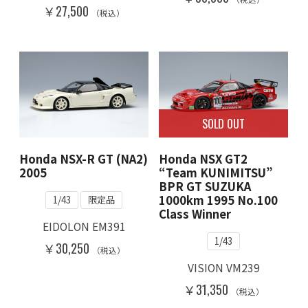
￥27,500
（税込）
SOLD OUT
Honda NSX-R GT (NA2)
Honda NSX GT2
2005
“Team KUNIMITSU”
BPR GT SUZUKA
1000km 1995 No.100
1/43
限定品
Class Winner
EIDOLON EM391
1/43
￥30,250
（税込）
VISION VM239
￥31,350
（税込）