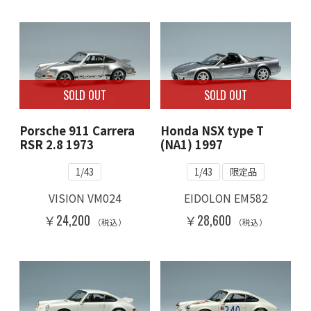
SOLD OUT
SOLD OUT
Porsche 911 Carrera
Honda NSX type T
RSR 2.8 1973
(NA1) 1997
1/43
1/43
限定品
VISION VM024
EIDOLON EM582
￥24,200
￥28,600
（税込）
（税込）