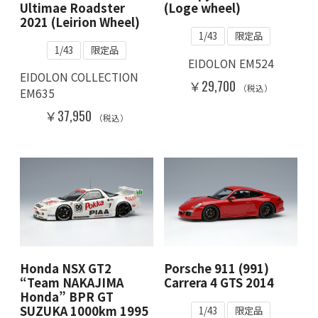
Ultimae Roadster
(Loge wheel)
2021 (Leirion Wheel)
1/43
限定品
1/43
限定品
EIDOLON EM524
EIDOLON COLLECTION
￥29,700
（税込）
EM635
￥37,950
（税込）
Honda NSX GT2
Porsche 911 (991)
“Team NAKAJIMA
Carrera 4 GTS 2014
Honda” BPR GT
SUZUKA 1000km 1995
1/43
限定品