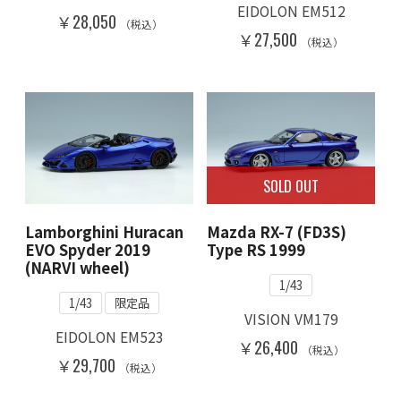
EIDOLON EM512
￥28,050
（税込）
￥27,500
（税込）
SOLD OUT
Lamborghini Huracan
Mazda RX-7 (FD3S)
EVO Spyder 2019
Type RS 1999
(NARVI wheel)
1/43
1/43
限定品
VISION VM179
EIDOLON EM523
￥26,400
（税込）
￥29,700
（税込）