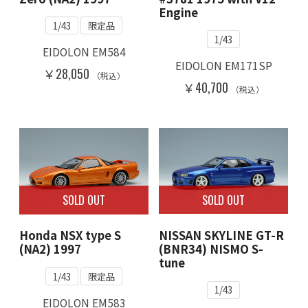
Engine
1/43
限定品
1/43
EIDOLON EM584
EIDOLON EM171SP
￥28,050
（税込）
￥40,700
（税込）
SOLD OUT
SOLD OUT
NISSAN SKYLINE GT-R
Honda NSX type S
(BNR34) NISMO S-
(NA2) 1997
tune
1/43
限定品
1/43
EIDOLON EM583