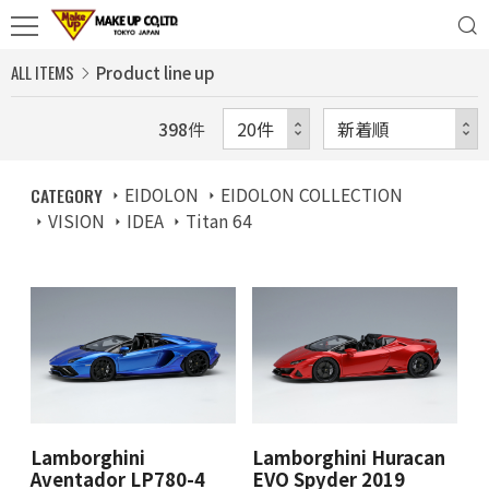
ALL ITEMS
Product line up
398
件
CATEGORY
EIDOLON
EIDOLON COLLECTION
VISION
IDEA
Titan 64
Lamborghini
Lamborghini Huracan
Aventador LP780-4
EVO Spyder 2019