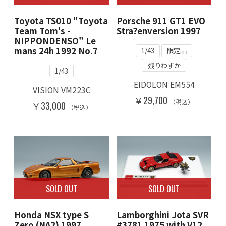
Toyota TS010 "Toyota
Porsche 911 GT1 EVO
Team Tom's -
Stra?enversion 1997
NIPPONDENSO" Le
mans 24h 1992 No.7
1/43
限定品
残りわずか
1/43
EIDOLON EM554
VISION VM223C
￥29,700
（税込）
￥33,000
（税込）
SOLD OUT
SOLD OUT
Honda NSX type S
Lamborghini Jota SVR
Zero (NA2) 1997
#3781 1975 with V12