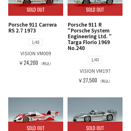
SOLD OUT
SOLD OUT
Porsche 911 Carrera
Porsche 911 R
RS 2.7 1973
"Porsche System
Engineering Ltd. ”
Targa Florio 1969
1/43
No.240
VISION VM009
1/43
￥24,200
（税込）
VISION VM197
￥27,500
（税込）
SOLD OUT
SOLD OUT