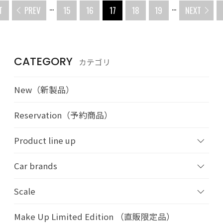
...
...
T
PREV
15
16
17
18
19
NEXT
CATEGORY
カテゴリ
New（新製品）
Reservation（予約商品）
Product line up
Car brands
Scale
Make Up Limited Edition （直販限定品）