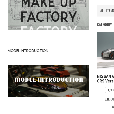
ALL ITEM
CATEGORY
MODEL INTRODUCTION
NISSAN 
CRS Vers
1/1
EIDO
￥