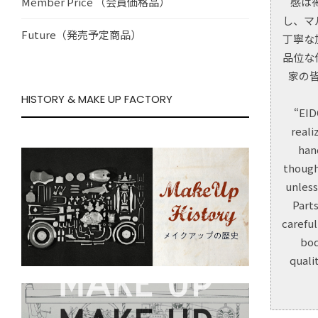
感は
Member Price （会員価格品）
し、マ
Future（発売予定商品）
丁寧な
品位な
家の
HISTORY & MAKE UP FACTORY
“EID
reali
han
though
unless
Part
carefu
bod
quali