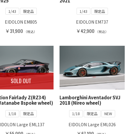
2025
2021
1/43
限定品
1/43
限定品
EIDOLON EM805
EIDOLON EM737
￥31,900
￥42,900
（税込）
（税込）
SOLD OUT
tion Fairlady Z(RZ34)
Lamborghini Aventador SVJ
Watanabe 8spoke wheel)
2018 (Nireo wheel)
1/18
限定品
1/18
限定品
NEW
IDOLON Large EML137
EIDOLON Large EML026
￥55,000
￥67,100