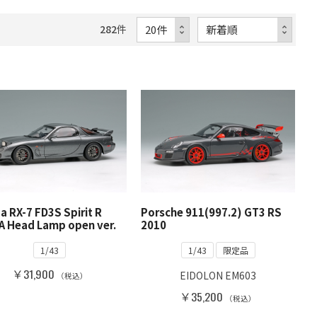
282
件
 RX-7 FD3S Spirit R
Porsche 911(997.2) GT3 RS
A Head Lamp open ver.
2010
1/43
1/43
限定品
￥31,900
EIDOLON EM603
（税込）
￥35,200
（税込）