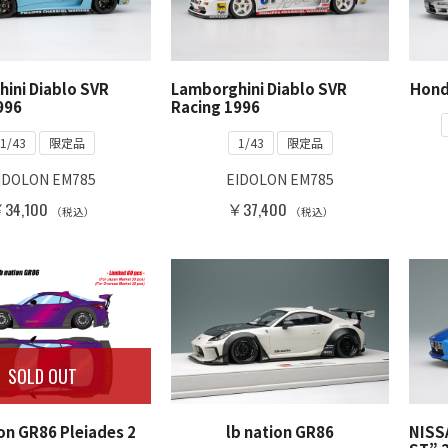
ini Diablo SVR
Lamborghini Diablo SVR
Hond
996
Racing 1996
1/43
限定品
1/43
限定品
IDOLON EM785
EIDOLON EM785
34,100
￥37,400
（税込）
（税込）
SOLD OUT
lb nation GR86
NISSA
ion GR86 Pleiades 2