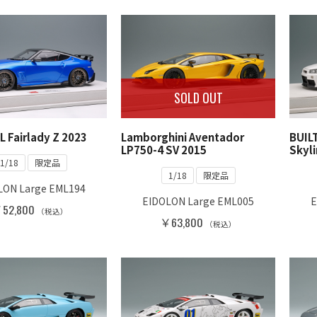
SOLD OUT
 Fairlady Z 2023
Lamborghini Aventador
BUIL
LP750-4 SV 2015
Skyl
1/18
限定品
1/18
限定品
LON Large EML194
EIDOLON Large EML005
E
52,800
（税込）
￥63,800
（税込）