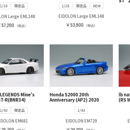
ST” 
1/18
限定品
NEW
1/18
限定品
EIDOLON Large EML148
LON Large EML148
￥53,900
57,200
（税込）
（税込）
 LEGENDS Mine's
Honda S2000 20th
lb na
GT-R(BNR34)
Anniversary (AP2) 2020
(RS 
1/43
限定品
1/43
IDOLON EM681
EIDOLON EM729
E
35,750
￥34,100