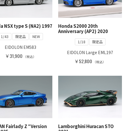
a NSX type S (NA2) 1997
Honda S2000 20th
Anniversary (AP2) 2020
1/43
限定品
NEW
1/18
限定品
EIDOLON EM583
EIDOLON Large EML197
￥31,900
（税込）
￥52,800
（税込）
N Fairlady Z “Version
Lamborghini Huracan STO