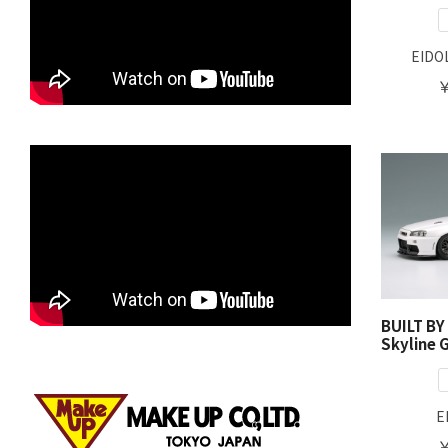
EIDO
￥
BUILT BY
Skyline 
E
￥