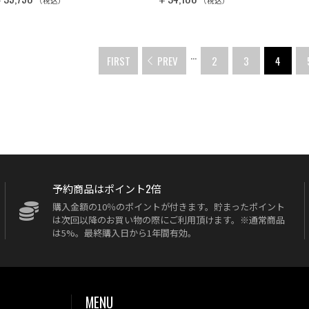
（税込）
（税込）
...
FIRST
PREV
2
3
4
予約商品はポイント2倍
購入金額の10％のポイントが付きます。貯まったポイント
は次回以降のお買い物の際にご利用頂けます。※通常商品
は5%。最終購入日から1年間有効。
MENU