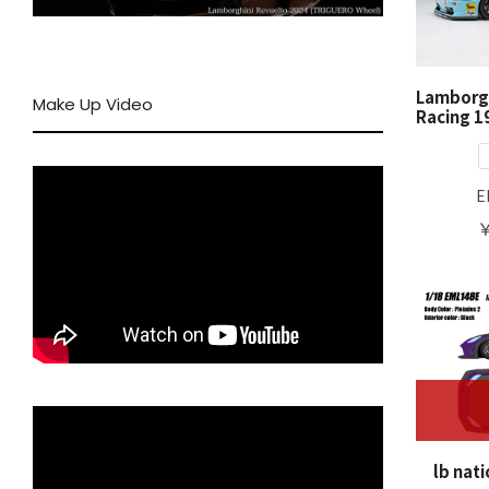
Lamborgh
Make Up Video
Racing 1
E
￥
lb nat