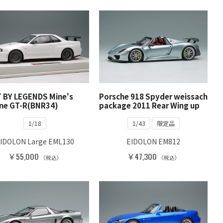
T BY LEGENDS Mine's
Porsche 918 Spyder weissach
ine GT-R(BNR34)
package 2011 Rear Wing up
1/18
1/43
限定品
IDOLON Large EML130
EIDOLON EM812
￥55,000
￥47,300
（税込）
（税込）