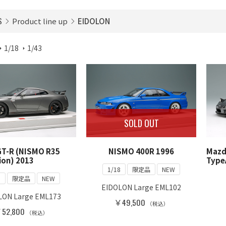
S
Product line up
EIDOLON
1/18
1/43
SOLD OUT
GT-R (NISMO R35
NISMO 400R 1996
Mazda
ion) 2013
Type
1/18
限定品
NEW
8
限定品
NEW
EIDOLON Large EML102
LON Large EML173
￥49,500
（税込）
52,800
（税込）